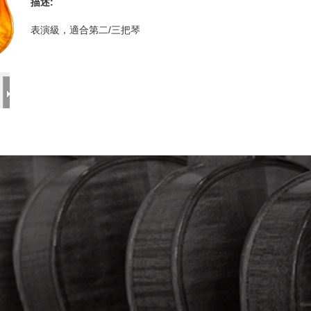
描述:
表演級，適合第二/三把琴