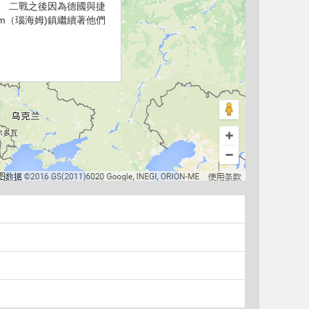
配件。 二戰之後因為德國與捷
im（瑙海姆)鎮繼續著他們