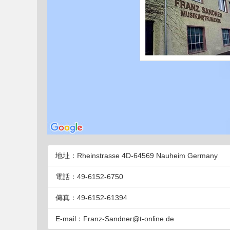
地址：Rheinstrasse 4D-64569 Nauheim Germany
電話：49-6152-6750
傳真：49-6152-61394
E-mail：Franz-Sandner@t-online.de