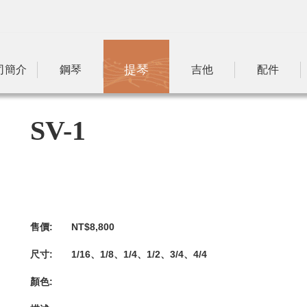
提琴
司簡介
鋼琴
吉他
配件
SV-1
售價:
NT$8,800
尺寸:
1/16、1/8、1/4、1/2、3/4、4/4
顏色: