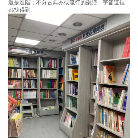
還是進階；不分古典亦或流行的樂譜，宇音這裡
都找得到。