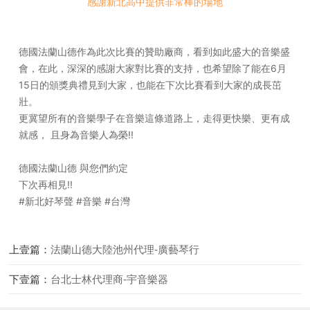
感謝新北高中提供非常棒的場地
德國法蘭山德作為此次比賽的贊助廠商，
看到如此盛大的音樂盛
會，
在此，深深的感謝大家對比賽的支持，
也希望除了能在6月
15日的頒獎典禮見到大家，
也能在下次比賽看到大家的成長茁
壯。
更冀望所有的音樂學子在音樂這條道路上，
走得更快樂、更有成
就感， 且身為音樂人為榮!!
德國法蘭山德 與您們約定
下次再相見!!
#新北好琴聲 #音樂
#台灣
上壹篇：
法蘭山德大陸池州代理-廣藝琴行
下壹篇：
台北士林代理商-宇音樂器